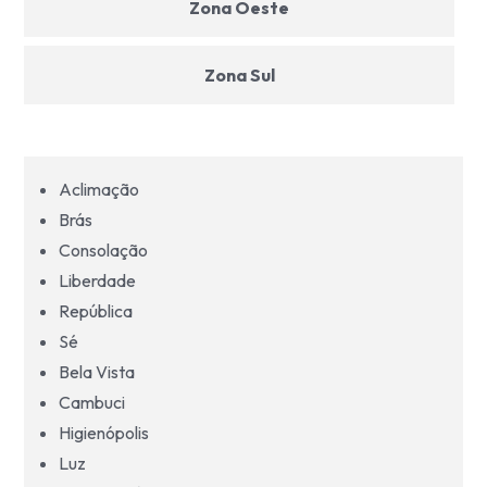
Zona Oeste
Zona Sul
Zona Leste
Aclimação
Grande São Paulo
Brás
Consolação
Litoral São Paulo
Liberdade
República
Sé
Bela Vista
Cambuci
Higienópolis
Luz