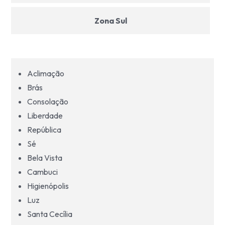
Zona Sul
Zona Leste
Aclimação
Grande São Paulo
Brás
Consolação
Litoral São Paulo
Liberdade
República
Sé
Bela Vista
Cambuci
Higienópolis
Luz
Santa Cecília